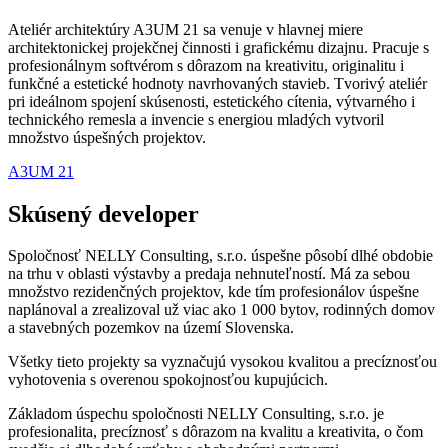
Ateliér architektúry A3UM 21 sa venuje v hlavnej miere
architektonickej projekčnej činnosti i grafickému dizajnu. Pracuje s
profesionálnym softvérom s dôrazom na kreativitu, originalitu i
funkčné a estetické hodnoty navrhovaných stavieb. Tvorivý ateliér
pri ideálnom spojení skúsenosti, estetického cítenia, výtvarného i
technického remesla a invencie s energiou mladých vytvoril
množstvo úspešných projektov.
A3UM 21
Skúsený developer
Spoločnosť NELLY Consulting, s.r.o. úspešne pôsobí dlhé obdobie
na trhu v oblasti výstavby a predaja nehnuteľností. Má za sebou
množstvo rezidenčných projektov, kde tím profesionálov úspešne
naplánoval a zrealizoval už viac ako 1 000 bytov, rodinných domov
a stavebných pozemkov na území Slovenska.
Všetky tieto projekty sa vyznačujú vysokou kvalitou a precíznosťou
vyhotovenia s overenou spokojnosťou kupujúcich.
Základom úspechu spoločnosti NELLY Consulting, s.r.o. je
profesionalita, precíznosť s dôrazom na kvalitu a kreativita, o čom